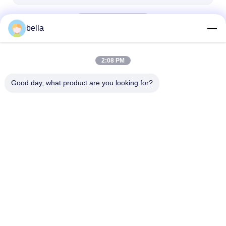
Kontyntynuj
bella
2:08 PM
Nasze Kategorie
Good day, what product are you looking for?
Miernik
Retroreflektometr do
Znak
retroreflektora
znakowania
retroreflektome
nawierzchni
Dom
O nas
Skontaktuj się z nami
Desktop Site
Sitemap
Polityka prywatności