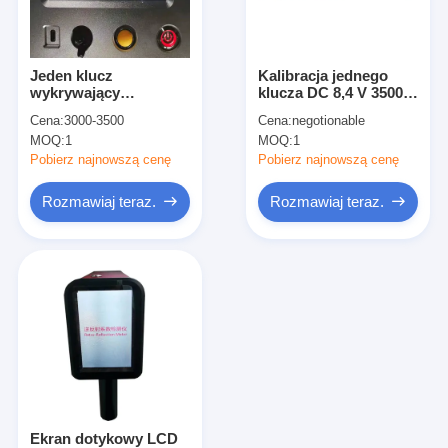
O nas
Wycieczka po fabryce
Jeden klucz
Kalibracja jednego
wykrywający
klucza DC 8,4 V 3500
Kontrola jakości
Odblaskowe logo
mAh Miernik
Cena:
3000-3500
Cena:
negotionable
Retroreflektometr
retroreflektora do
MOQ:
1
MOQ:
1
340mm x 95mm
oznaczeń drogowych
Skontaktuj się z nami
Pobierz najnowszą cenę
Pobierz najnowszą cenę
Aktualności
Rozmawiaj teraz.
Rozmawiaj teraz.
Sprawy
Miernik retroreflektora
Retroreflektometr do znakowania nawierzchni
Znak retroreflektometr
Ekran dotykowy LCD