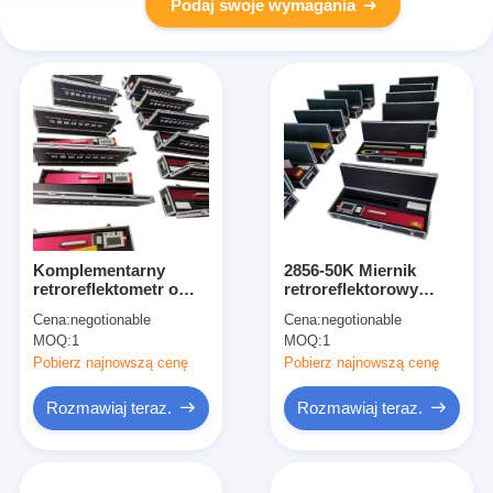
Podaj swoje wymagania
Komplementarny
2856-50K Miernik
retroreflektometr o
retroreflektorowy
kącie 1,24 stopnia do
340mm x 95mm do
Cena:
negotionable
Cena:
negotionable
oznakowania dróg
oznaczeń drogowych
MOQ:
1
MOQ:
1
Pobierz najnowszą cenę
Pobierz najnowszą cenę
Rozmawiaj teraz.
Rozmawiaj teraz.