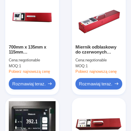
700mm x 135mm x
Miernik odblaskowy
115mm
do czerwonych
Retroreflektometr do
oznaczeń drogowych
Cena:
negotionable
Cena:
negotionable
oznaczeń drogowych
2856+50K
MOQ:
1
MOQ:
1
Opatentowany system
optyczny
Pobierz najnowszą cenę
Pobierz najnowszą cenę
Rozmawiaj teraz.
Rozmawiaj teraz.
Do domu
Produkty
Pokaz VR