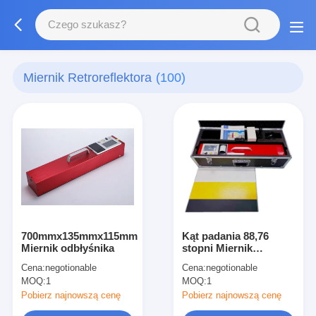
Miernik Retroreflektora
(100)
700mmx135mmx115mm
Kąt padania 88,76
Miernik odbłyśnika
stopni Miernik
retroreflektora do
Cena:
negotionable
Cena:
negotionable
oznaczeń drogowych
MOQ:
1
MOQ:
1
Pobierz najnowszą cenę
Pobierz najnowszą cenę