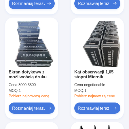
Rozmawiaj teraz.
Rozmawiaj teraz.
Ekran dotykowy z
Kąt obserwacji 1,05
możliwością druku
stopni Miernik
głosowego 13Ah 8GB
reflektora
Cena:
3000-3500
Cena:
negotionable
Retroreflektometr do
Opatentowany system
MOQ:
1
MOQ:
1
oznaczeń drogowych
optyczny
Pobierz najnowszą cenę
Pobierz najnowszą cenę
Rozmawiaj teraz.
Rozmawiaj teraz.