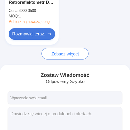
Retroreflektometr DC
Miernik odblaskowy
5V do oznakowania
Cena:
3000-3500
dróg Odblaskowe logo
MOQ:
Miernik grubości znakowania dróg
1
Pobierz najnowszą cenę
Przenośny retroreflektometr
Rozmawiaj teraz.
Ręczny retroreflektometr
Zobacz więcej
Oznaczenia odblaskowe
Odblaskowe naklejki rowerowe
Zostaw Wiadomość
Naklejki odblaskowe
Odpowiemy Szybko
Odblaskowe naklejki samochodowe