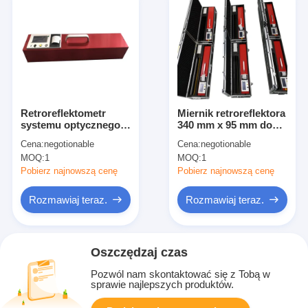
Retroreflektometr
Miernik retroreflektora
systemu optycznego
340 mm x 95 mm do
340 mm x 95 mm do
oznaczeń drogowych
Cena:
negotionable
Cena:
negotionable
oznaczeń drogowych
Kalibracja jednego
MOQ:
1
MOQ:
1
klucza
Pobierz najnowszą cenę
Pobierz najnowszą cenę
Rozmawiaj teraz.
Rozmawiaj teraz.
Oszczędzaj czas
Pozwól nam skontaktować się z Tobą w
sprawie najlepszych produktów.