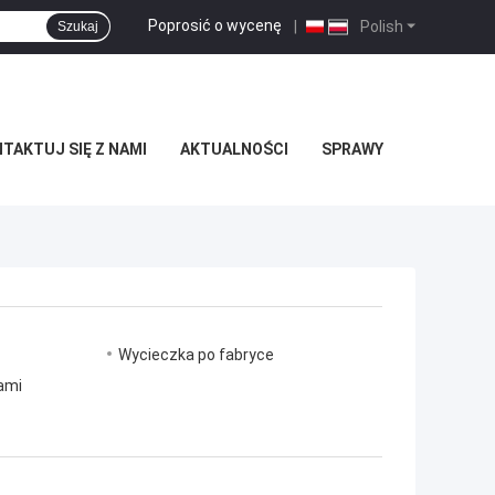
Poprosić o wycenę
|
Polish
Szukaj
TAKTUJ SIĘ Z NAMI
AKTUALNOŚCI
SPRAWY
Wycieczka po fabryce
nami