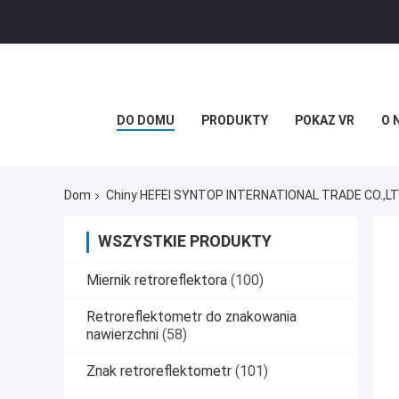
DO DOMU
PRODUKTY
POKAZ VR
O 
Dom
Chiny HEFEI SYNTOP INTERNATIONAL TRADE CO.,LT
WSZYSTKIE PRODUKTY
Miernik retroreflektora
(100)
Retroreflektometr do znakowania
nawierzchni
(58)
Znak retroreflektometr
(101)