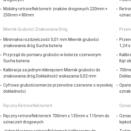
Mobilny retroreflektometr znaków drogowych 220mm ×
Retro
250mm × 80mm
oznac
Miernik Grubości Znakowania Dróg
Przen
Minimalna rozdzielczość 0,01 mm Miernik grubości
Przen
znakowania dróg Sucha bateria
1,24 
Przyrząd do pomiaru grubości w kolorze czerwonym
Kalibr
Sucha bateria
Kąt ob
Kalibracja za jednym kliknięciem Miernik grubości do
700mm
znakowania dróg Dokładność wskazania 0,02 mm
Dokład
Cyfrowe grubościomierze przenośne czerwone o wysokiej
Opate
dokładności
oznako
Ręczny Retroreflektometr
Oznac
Ręczny retroreflektometr 700mm x 135mm x 115mm do
Oznac
oznaczeń drogowych
lepko