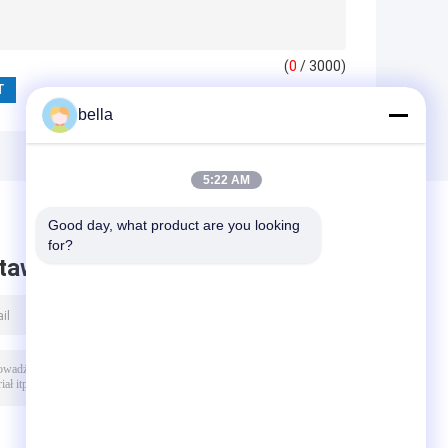
(
0
/ 3000)
bella
5:22 AM
Good day, what product are you looking 
for?
taw wiadomość