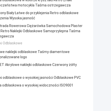
 odblaskowa w kolorze kryształu Retro Znaki
eczeństwa motocykla Taśma ostrzegawcza
ny Biały Łatwe do przyklejenia Retro odblaskowe
zenia Wysoka jasność
trada Rowerowa Ciężarówka Samochodowa Plaster
 Retro Naklejki Odblaskowe Samoprzylepna Taśma
egawcza
jki Odblaskowe
owe naklejki odblaskowe Taśmy diamentowe
onalizowane logo
ET Akrylowe naklejki odblaskowe Czerwony żółty
jki odblaskowe o wysokiej jasności Odblaskowe PVC
 odblaskowa o wysokiej widoczności ISO9001