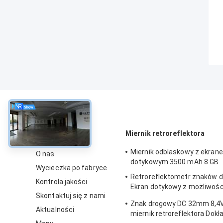
O
Miernik retroreflektora
Miernik odblaskowy z ekran
O nas
dotykowym 3500 mAh 8 GB
Wycieczka po fabryce
Retroreflektometr znaków 
Kontrola jakości
Ekran dotykowy z możliwośc
Skontaktuj się z nami
drukowania głosu
Znak drogowy DC 32mm 8,4
Aktualności
miernik retroreflektora Dok