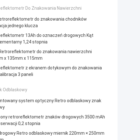
reflektometr Do Znakowania Nawierzchni
etroreflektometr do znakowania chodników
acja jednego klucza
reflektometr 13Ah do oznaczeń drogowych Kąt
ementarny 1,24 stopnia
Retroreflektometr do znakowania nawierzchni
m x 135mm x 115mm
reflektometr z ekranem dotykowym do znakowania
alibracja 3 paneli
ik Odblaskowy
ntowany system optyczny Retro odblaskowy znak
wy
ony retroreflektometr znaków drogowych 3500 mAh
serwacji 0,2 stopnia
drogowy Retro odblaskowy miernik 220mm × 250mm
mm