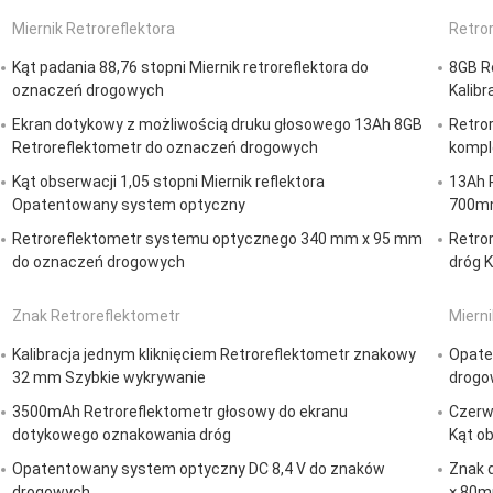
Miernik Retroreflektora
Retro
Kąt padania 88,76 stopni Miernik retroreflektora do
8GB R
oznaczeń drogowych
Kalibr
Ekran dotykowy z możliwością druku głosowego 13Ah 8GB
Retro
Retroreflektometr do oznaczeń drogowych
kompl
Kąt obserwacji 1,05 stopni Miernik reflektora
13Ah 
Opatentowany system optyczny
700m
Retroreflektometr systemu optycznego 340 mm x 95 mm
Retro
do oznaczeń drogowych
dróg K
Znak Retroreflektometr
Miern
Kalibracja jednym kliknięciem Retroreflektometr znakowy
Opate
32 mm Szybkie wykrywanie
drogo
3500mAh Retroreflektometr głosowy do ekranu
Czerw
dotykowego oznakowania dróg
Kąt ob
Opatentowany system optyczny DC 8,4 V do znaków
Znak 
drogowych
× 80