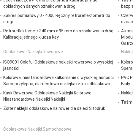
Jeden kluczowy retroreflektometr kalibracyjny do
Taśma
dokładnych danych oznakowania dróg
bezpi
Zakres pomiarowy 0 - 4000 Ręczny retroreflektometr do
Czerwo
drogi
oznac
Retroreflektometr 340 mm x 95 mm do oznakowania dróg
Autos
Kalibracja jednego klucza Key
Miodu
Ostrz
Odblaskowe Naklejki Rowerowe
Nakle
ISO9001 Coloful Odblaskowe naklejki rowerowe o wysokiej
Kolor
jasności
Spers
Kolorowe, niestandardowe kalkomanie o wysokiej jasności
PVC P
Samoprzylepna, diamentowa naklejka retro-odblaskowa
Biały
Kask Rowerowe Odblaskowe Naklejki Kolorowe
Nakle
Niestandardowe Naklejki Naklejki
Taśma
Żółte naklejki odblaskowe na rower dla dzieci Sitodruk
Odblaskowe Naklejki Samochodowe