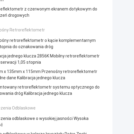
reflektometr z czerwonym ekranem dotykowym do
zeń drogowych
ośny Retroreflektometr
ośny retroreflektometr o kącie komplementarnym
stopnia do oznakowania dróg
acja jednego klucza 2856K Mobilny retroreflektometr
serwacji 1,05 stopnia
 x 135mm x 115mm Przenośny retroreflektometr
ne dane Kalibracja jednego klucza
ntowany retroreflektometr systemu optycznego do
wania dróg Kalibracja jednego klucza
zenia Odblaskowe
zenia odblaskowe o wysokiej jasności Wysoka
ść