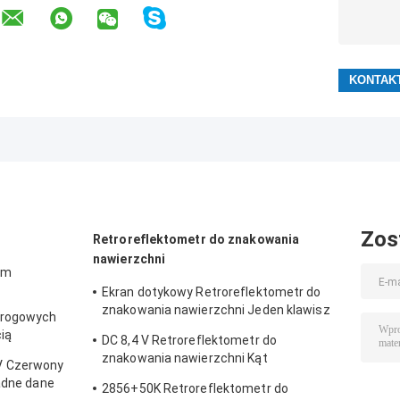
Zos
Retroreflektometr do znakowania
nawierzchni
em
Ekran dotykowy Retroreflektometr do
znakowania nawierzchni Jeden klawisz
drogowych
Kalibracja 3 paneli 3
ią
DC 8,4 V Retroreflektometr do
znakowania nawierzchni Kąt
V Czerwony
komplementarny 1,24 stopni
ładne dane
2856+50K Retroreflektometr do