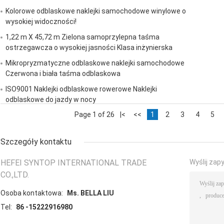
Kolorowe odblaskowe naklejki samochodowe winylowe o
wysokiej widoczności!
1,22 m X 45,72 m Zielona samoprzylepna taśma
ostrzegawcza o wysokiej jasności Klasa inżynierska
Mikropryzmatyczne odblaskowe naklejki samochodowe
Czerwona i biała taśma odblaskowa
ISO9001 Naklejki odblaskowe rowerowe Naklejki
odblaskowe do jazdy w nocy
Page 1 of 26
|<
<<
1
2
3
4
5
Szczegóły kontaktu
HEFEI SYNTOP INTERNATIONAL TRADE
Wyślij zap
CO.,LTD.
Osoba kontaktowa:
Ms. BELLA LIU
Tel:
86 -15222916980