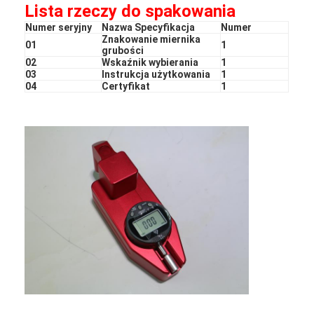
Lista rzeczy do spakowania
Numer seryjny
Nazwa Specyfikacja
Numer
Znakowanie miernika
01
1
grubości
02
Wskaźnik wybierania
1
03
Instrukcja użytkowania
1
04
Certyfikat
1
Do domu
Produkty
Pokaz VR