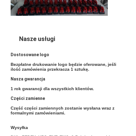
Miernik odblaskowy
Miernik grubości znakowania dróg
Przenośny retroreflektometr
Nasze usługi
Ręczny retroreflektometr
Dostosowane logo
Oznaczenia odblaskowe
Bezpłatne drukowanie logo będzie oferowane, jeśli
ilość zamówienia przekracza 1 sztukę.
Odblaskowe naklejki rowerowe
Nasza gwarancja
Naklejki odblaskowe
1 rok gwarancji dla wszystkich klientów.
Odblaskowe naklejki samochodowe
Części zamienne
Część części zamiennych zostanie wysłana wraz z
formalnymi zamówieniami.
Wysyłka