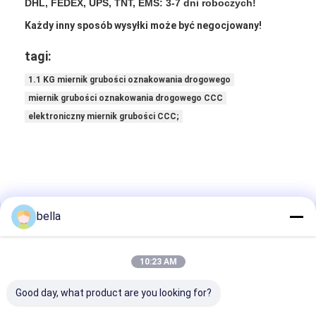
DHL, FEDEX, UPS, TNT, EMS: 3-7 dni roboczych!
Każdy inny sposób wysyłki może być negocjowany!
tagi:
1.1 KG miernik grubości oznakowania drogowego
miernik grubości oznakowania drogowego CCC
elektroniczny miernik grubości CCC;
bella
Szczegóły Kontaktu
10:23 AM
Ms. BELLA LIU
Good day, what product are you looking for?
86 -15222916980