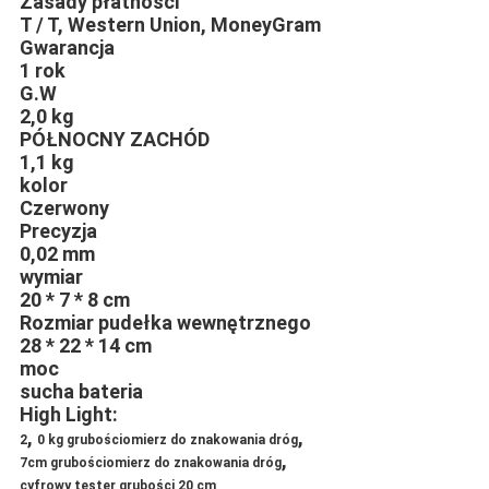
Zasady płatności
T / T, Western Union, MoneyGram
Gwarancja
1 rok
G.W
2,0 kg
PÓŁNOCNY ZACHÓD
1,1 kg
kolor
Czerwony
Precyzja
0,02 mm
wymiar
20 * 7 * 8 cm
Rozmiar pudełka wewnętrznego
28 * 22 * ​​14 cm
moc
sucha bateria
High Light:
,
,
2
0 kg grubościomierz do znakowania dróg
,
7cm grubościomierz do znakowania dróg
cyfrowy tester grubości 20 cm