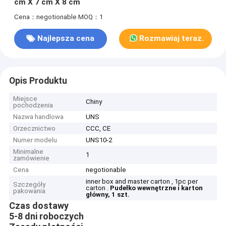
cm X 7 cm X 8 cm
Cena：negotionable
MOQ：1
Najlepsza cena
Rozmawiaj teraz.
Opis Produktu
Miejsce
Chiny
pochodzenia
Nazwa handlowa
UNS
Orzecznictwo
CCC, CE
Numer modelu
UNS10-2
Minimalne
1
zamówienie
Cena
negotionable
inner box and master carton , 1pc per
Szczegóły
carton .
Pudełko wewnętrzne i karton
pakowania
główny, 1 szt.
Czas dostawy
5-8 dni roboczych