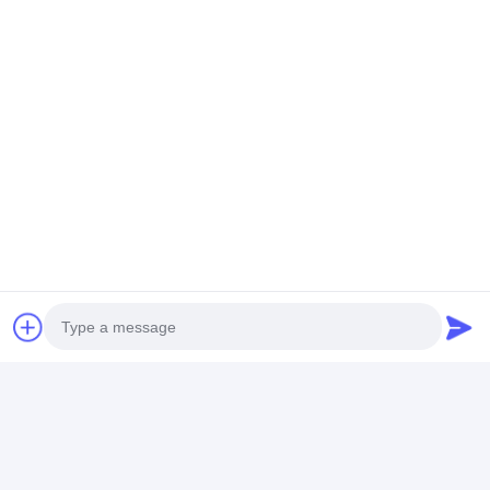
Times Street, nr 9706 Fanhua Avenue, strefa rozwoju
gospodarczego, miasto Hefei, prowincja Anhui
Rozmawiaj teraz.
Uzyskaj Najlepszą Cenę Za
2,0 kg Dokładny miernik
grubości znakowania dróg
20 cm X 7 cm X 8 cm
rozmowa
Photo