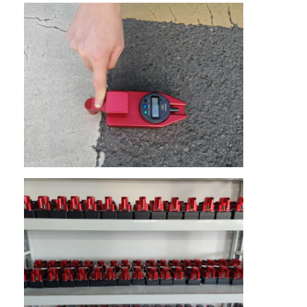
O nas
Wycieczka po fabryce
Kontrola jakości
Skontaktuj się z nami
Aktualności
Sprawy
Miernik retroreflektora
Retroreflektometr do znakowania nawierzchni
Znak retroreflektometr