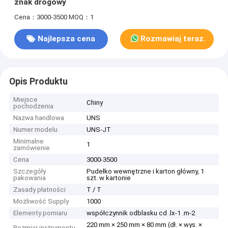
znak drogowy
Cena：3000-3500
MOQ：1
Najlepsza cena
Rozmawiaj teraz.
Opis Produktu
Miejsce
Chiny
pochodzenia
Nazwa handlowa
UNS
Numer modelu
UNS-JT
Minimalne
1
zamówienie
Cena
3000-3500
Szczegóły
Pudełko wewnętrzne i karton główny, 1
pakowania
szt. w kartonie
Zasady płatności
T / T
Możliwość Supply
1000
Elementy pomiaru
współczynnik odblasku cd .lx-1 .m-2
220 mm × 250 mm × 80 mm (dł. × wys. ×
Rozmiar instrumentu