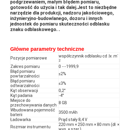
podgrzewaniem, małym błędem pomiaru,
gotowość do użycia i tak dalej.Jest to niezbędne
narzędzie dla produkcji, nadzoru jakościowego,
inżynieryjno-budowlanego, dozoru i innych
jednostek do pomiaru skuteczności odblasku
znaku odblaskowego. .
Główne parametry techniczne
-
współczynnik odblasku cd .lx .m
Pozycje pomiarowe
2
Zakres pomiaru
0 ---1999,9
Błąd pomiaru
≤2%
powtarzalności
Błąd pomiaru
≤3%
odtwarzalności
Kąt obserwacji
0,2°
Kąt padania
-4°
Do domu
Miejsce do
8 GB
przechowywania danych
Produkty
Wbudowana pojemność
3500 mAh
baterii
Ładowarka
Prąd stały 8,4 V
Pokaz VR
220 mm × 250 mm × 80 mm (dł. ×
Rozmiar instrumentu
wys. × szer.)