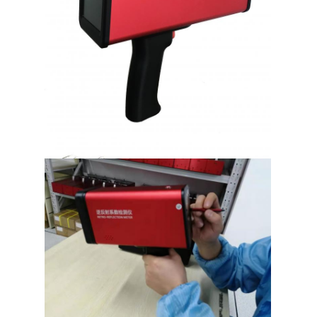
Miernik odblaskowy
Miernik grubości znakowania dróg
Przenośny retroreflektometr
Ręczny retroreflektometr
Oznaczenia odblaskowe
Odblaskowe naklejki rowerowe
Naklejki odblaskowe
Odblaskowe naklejki samochodowe