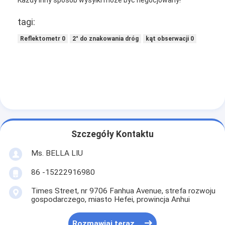
Każdy inny sposób wysyłki może być negocjowany!
tagi:
Reflektometr 0
2° do znakowania dróg
kąt obserwacji 0
Szczegóły Kontaktu
Ms. BELLA LIU
86 -15222916980
Times Street, nr 9706 Fanhua Avenue, strefa rozwoju
gospodarczego, miasto Hefei, prowincja Anhui
Rozmawiaj teraz.