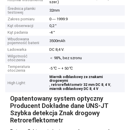
szer.)
Średnica plamki
32mm
testowej
Zakres pomiaru
0 --- 1999.9
Kąt obserwacji
0,2 °
Kąt padania
-4 °
Wbudowana
3500mAh
pojemność baterii
Ładowarka
DC 8,4 V.
Wilgotność
＜ 98%, bez szronu
otoczenia
Temperatura
-5 ℃ ~ + 50 ℃
otoczenia
Miernik odblaskowy ze znakami
drogowymi
High Light:
,
,
,
retroreflektometr 32 mm DC 8
4 V
,
miernik odblaskowy DC 8
4 V
Opatentowany system optyczny
Producent Dokładne dane UNS-JT
Szybka detekcja Znak drogowy
Retroreflektometr