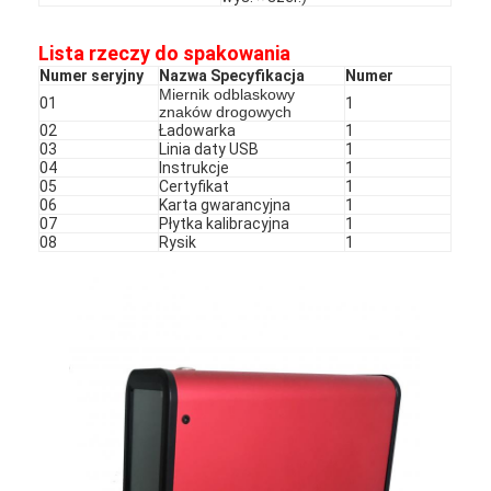
O nas
Lista rzeczy do spakowania
Wycieczka po fabryce
Numer seryjny
Nazwa Specyfikacja
Numer
Miernik odblaskowy
01
1
znaków drogowych
Kontrola jakości
02
Ładowarka
1
03
Linia daty USB
1
Skontaktuj się z nami
04
Instrukcje
1
05
Certyfikat
1
06
Karta gwarancyjna
1
Aktualności
07
Płytka kalibracyjna
1
08
Rysik
1
Sprawy
Miernik retroreflektora
Retroreflektometr do znakowania nawierzchni
Znak retroreflektometr