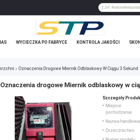
NAS
WYCIECZKA PO FABRYCE
KONTROLA JAKOŚCI
SKON
erzchni
Oznaczenia Drogowe Miernik Odblaskowy W Ciągu 3 Sekund
Oznaczenia drogowe Miernik odblaskowy w ci
Szczegóły Produk
Miejsce
pochodzenia:
Nazwa handlowa
Orzecznictwo:
Numer modelu: