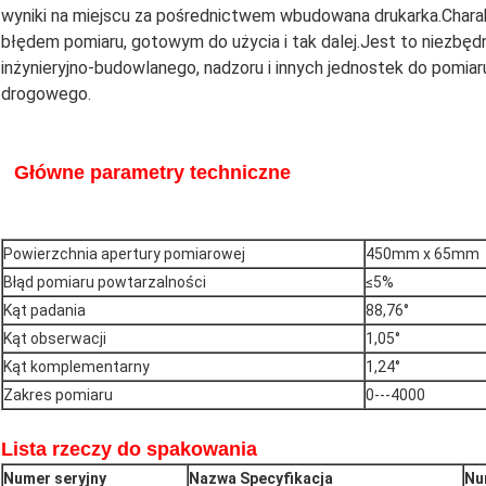
wyniki na miejscu za pośrednictwem wbudowana drukarka.Char
błędem pomiaru, gotowym do użycia i tak dalej.Jest to niezbędn
inżynieryjno-budowlanego, nadzoru i innych jednostek do pomi
drogowego.
Główne parametry techniczne
Powierzchnia apertury pomiarowej
450mm x 65mm
Błąd pomiaru powtarzalności
≤5%
Kąt padania
88,76°
Kąt obserwacji
1,05°
Kąt komplementarny
1,24°
Zakres pomiaru
0---4000
Lista rzeczy do spakowania
Numer seryjny
Nazwa Specyfikacja
Nu