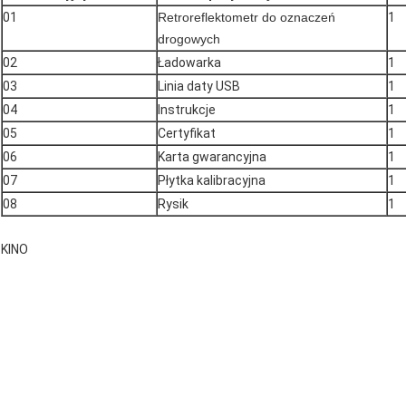
01
Retroreflektometr do oznaczeń
1
drogowych
02
Ładowarka
1
03
Linia daty USB
1
04
Instrukcje
1
05
Certyfikat
1
06
Karta gwarancyjna
1
07
Płytka kalibracyjna
1
08
Rysik
1
KINO