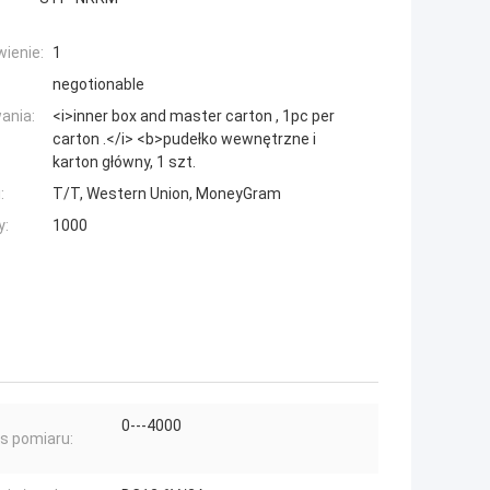
ienie:
1
negotionable
ania:
<i>inner box and master carton , 1pc per
carton .</i> <b>pudełko wewnętrzne i
karton główny, 1 szt.
:
T/T, Western Union, MoneyGram
y:
1000
0---4000
s pomiaru: