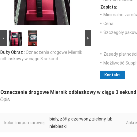
Zapłata:
Minimalne zamów
Cena:
Szczegóły pakow
Duży Obraz :
Oznaczenia drogowe Miernik
Zasady płatności
odblaskowy w ciągu 3 sekund
Możliwość Suppl
Kontakt
Oznaczenia drogowe Miernik odblaskowy w ciągu 3 sekund
Opis
biały, żółty, czerwony, zielony lub
kolor linii pomiarowej:
Zakre
niebieski