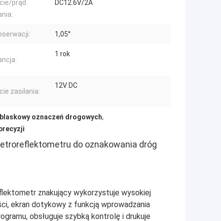
cie/prąd
DC12.6V/2A
nia:
bserwacji:
1,05°
1 rok
ncja:
12V DC
cie zasilania:
dblaskowy oznaczeń drogowych
,
precyzji
etroreflektometru do oznakowania dróg
eflektometr znakujący wykorzystuje wysokiej
ci, ekran dotykowy z funkcją wprowadzania
ramu, obsługuje szybką kontrolę i drukuje