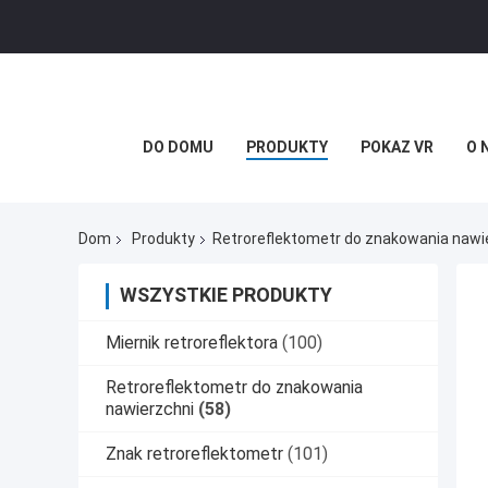
DO DOMU
PRODUKTY
POKAZ VR
O 
Dom
Produkty
Retroreflektometr do znakowania nawi
WSZYSTKIE PRODUKTY
Miernik retroreflektora
(100)
Retroreflektometr do znakowania
nawierzchni
(58)
Znak retroreflektometr
(101)