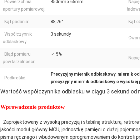
Powierzchnia
450mm x 65mm
Napię
apertury pomiarowej:
ładowa
Kąt padania:
88,76°
Kąt o
Współczynnik
3 sekundy
Gwara
odblaskowy:
Błąd pomiaru
＜ 5%
Napię
powtarzalności:
Precyzyjny miernik odblaskowy
,
miernik o
Podkreślić:
precyzyjny miernik odblaskowy o wysokiej 
Wartość współczynnika odblasku w ciągu 3 sekund od r
Wprowadzenie produktów
Zaprojektowany z wysoką precyzją i stabilną strukturą, retror
jakości moduł główny MCU, jednostkę pamięci o dużej pojemnoś
pisma ręcznego i wbudowanym oprogramowaniem do kontroli prog