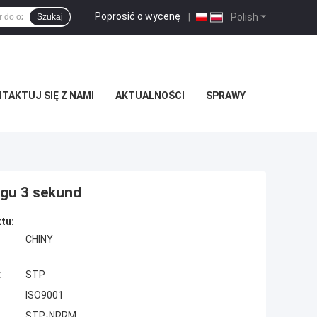
Poprosić o wycenę
|
Polish
Szukaj
TAKTUJ SIĘ Z NAMI
AKTUALNOŚCI
SPRAWY
ągu 3 sekund
tu:
CHINY
:
STP
ISO9001
STP-NRRM