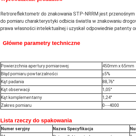
Retroreflektometr do znakowania STP-NRRM jest przenośnym
do pomiaru charakterystyki odbicia światła w znakowaniu drogo
prawa własności intelektualnej i uzyskał odpowiednie patenty 
Główne parametry techniczne
Powierzchnia apertury pomiarowej
450mm x 65mm
Błąd pomiaru powtarzalności
≤5%
Kąt padania
88,76°
Kąt obserwacji
1,05°
Kąt komplementarny
1,24°
Zakres pomiaru
0---4000
Lista rzeczy do spakowania
Numer seryjny
Nazwa Specyfikacja
Nu