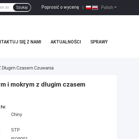
Poprosić o wycenę
|
Polish
Szukaj
TAKTUJ SIĘ Z NAMI
AKTUALNOŚCI
SPRAWY
 Z Długim Czasem Czuwania
ym i mokrym z długim czasem
tu:
Chiny
:
STP