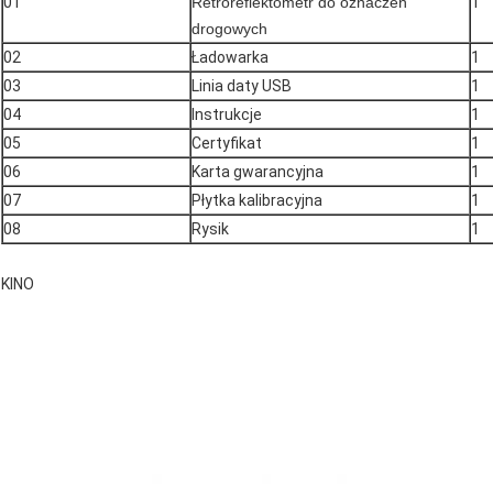
01
Retroreflektometr do oznaczeń
1
drogowych
02
Ładowarka
1
03
Linia daty USB
1
04
Instrukcje
1
05
Certyfikat
1
06
Karta gwarancyjna
1
07
Płytka kalibracyjna
1
08
Rysik
1
KINO