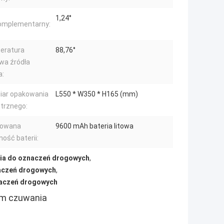
1,24°
omplementarny:
eratura
88,76°
wa źródła
a:
iar opakowania
L550 * W350 * H165 (mm)
trznego:
owana
9600 mAh bateria litowa
ość baterii:
nia do oznaczeń drogowych
,
naczeń drogowych
,
naczeń drogowych
em czuwania