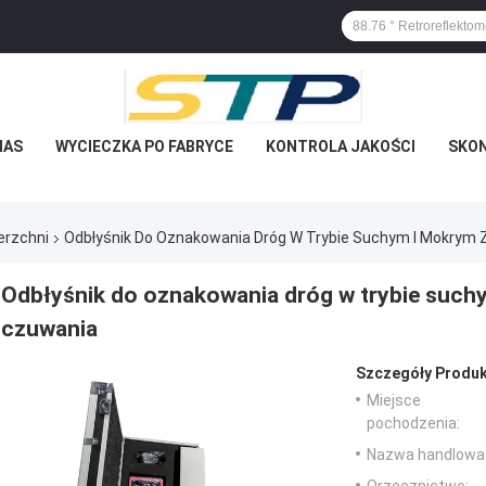
NAS
WYCIECZKA PO FABRYCE
KONTROLA JAKOŚCI
SKON
erzchni
Odbłyśnik Do Oznakowania Dróg W Trybie Suchym I Mokrym
Odbłyśnik do oznakowania dróg w trybie such
czuwania
Szczegóły Produk
Miejsce
pochodzenia:
Nazwa handlowa