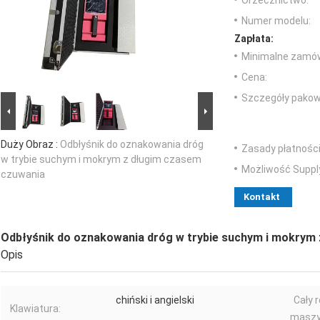
Orzecznictwo:
Numer modelu:
Zapłata:
Minimalne zamów
Cena:
Szczegóły pakow
Duży Obraz :
Odbłyśnik do oznakowania dróg
Zasady płatności
w trybie suchym i mokrym z długim czasem
Możliwość Suppl
czuwania
Kontakt
Odbłyśnik do oznakowania dróg w trybie suchym i mokrym
Opis
chiński i angielski
Cały 
Klawiatura:
maszy