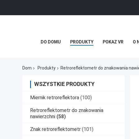
DO DOMU
PRODUKTY
POKAZ VR
O 
Dom
Produkty
Retroreflektometr do znakowania nawi
WSZYSTKIE PRODUKTY
Miernik retroreflektora
(100)
Retroreflektometr do znakowania
nawierzchni
(58)
Znak retroreflektometr
(101)