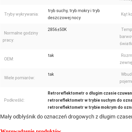
tryb suchy, tryb mokry i tryb
Tryby wykrywania:
Kąt k
deszczowej nocy
2856±50K
Temp
Normalne godziny
barwo
pracy:
światł
tak
Rozm
OEM:
zewnę
tak
Wbud
Wiele pomiarów:
pojemn
Retroreflektometr o długim czasie czuwa
Podkreślić:
retroreflektometr w trybie suchym do oz
retroreflektometr w trybie mokrym do oz
Mały odbłyśnik do oznaczeń drogowych z długim czas
Wprowadzenie produktów