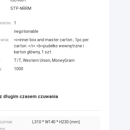
ISO9001
STP-NRRM
ienie:
1
negotionable
ania:
<i>inner box and master carton , 1pc per
carton .</i> <b>pudełko wewnętrzne i
karton główny, 1 szt.
:
T/T, Western Union, MoneyGram
y:
1000
 z długim czasem czuwania
rozmiar
L310 * W140 * H230 (mm)
ny: