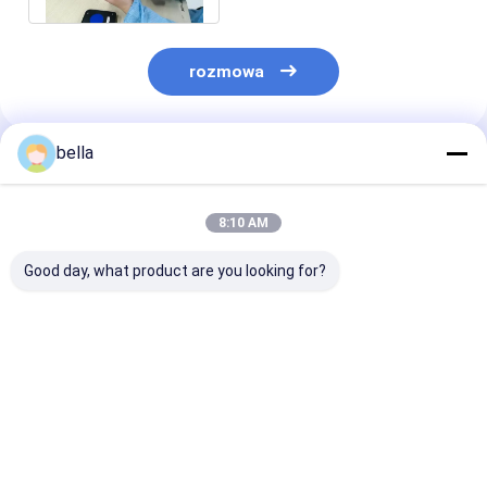
rozmowa
bella
Polecane Produkty
8:10 AM
Good day, what product are you looking for?
Kąt padania 8876
Czas pracy powyżej
Pomiar powier
stopni Miernik
72 godzin
apertury 340 
retroreflektorowy o
Technologia
95 mm Małe
całkowitej objętości
wielokrotnych
urządzenie świ
700 mm X 135 mm X
pomiarów
z QD Zakres
Najlepsza cena
Najlepsza cena
Najlepsza 
115 mm i kącie
zapewniająca stałą
pomiarowy
widzenia 105 stopni
wydajność i
opcjonalny 0-