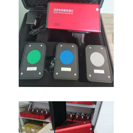
O nas
Wycieczka po fabryce
Kontrola jakości
Skontaktuj się z nami
Aktualności
Sprawy
Miernik retroreflektora
Retroreflektometr do znakowania nawierzchni
Znak retroreflektometr