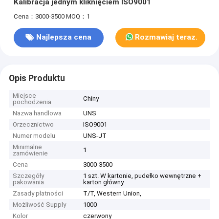
Kalibracja jednym kliknięciem ISO9001
Cena：3000-3500
MOQ：1
Najlepsza cena
Rozmawiaj teraz.
Opis Produktu
Miejsce
Chiny
pochodzenia
Nazwa handlowa
UNS
Orzecznictwo
ISO9001
Numer modelu
UNS-JT
Minimalne
1
zamówienie
Cena
3000-3500
Szczegóły
1 szt. W kartonie, pudełko wewnętrzne +
pakowania
karton główny
Zasady płatności
T/T, Western Union,
Możliwość Supply
1000
Kolor
czerwony