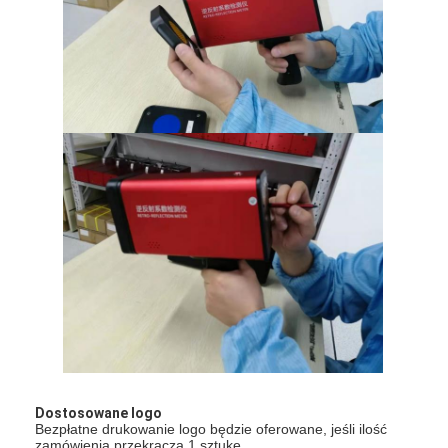
Miernik odblaskowy
Miernik grubości znakowania dróg
Przenośny retroreflektometr
Ręczny retroreflektometr
Oznaczenia odblaskowe
Odblaskowe naklejki rowerowe
Naklejki odblaskowe
Odblaskowe naklejki samochodowe
Dostosowane logo
Bezpłatne drukowanie logo będzie oferowane, jeśli ilość
zamówienia przekracza 1 sztukę.