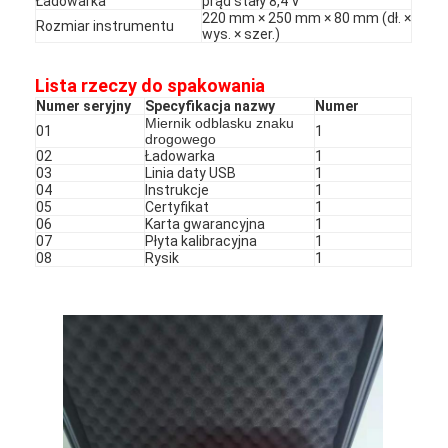
Ładowarka
prąd stały 8,4 V
220 mm × 250 mm × 80 mm (dł. ×
Rozmiar instrumentu
wys. × szer.)
Lista rzeczy do spakowania
Numer seryjny
Specyfikacja nazwy
Numer
Miernik odblasku znaku
01
1
drogowego
02
Ładowarka
1
03
Linia daty USB
1
04
Instrukcje
1
05
Certyfikat
1
06
Karta gwarancyjna
1
07
Płyta kalibracyjna
1
08
Rysik
1
Do domu
Produkty
Pokaz VR