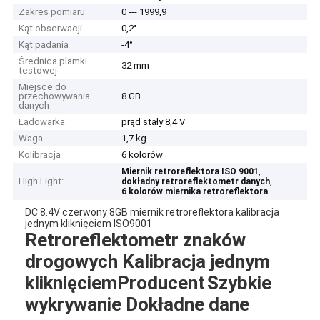
Zakres pomiaru
0 --- 1999,9
Kąt obserwacji
0,2°
Kąt padania
-4°
Średnica plamki
32 mm
testowej
Miejsce do
przechowywania
8 GB
danych
Ładowarka
prąd stały 8,4 V
Waga
1,7 kg
Kolibracja
6 kolorów
,
Miernik retroreflektora ISO 9001
High Light:
,
dokładny retroreflektometr danych
6 kolorów miernika retroreflektora
DC 8.4V czerwony 8GB miernik retroreflektora kalibracja
jednym kliknięciem ISO9001
Retroreflektometr znaków
drogowych Kalibracja jednym
kliknięciem
Producent
Szybkie
wykrywanie Dokładne dane