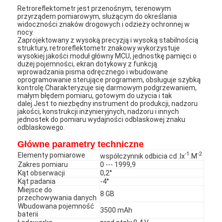
Retroreflektometr jest przenośnym, terenowym
przyrządem pomiarowym, służącym do określania
widoczności znaków drogowych i odzieży ochronnej w
nocy.
Zaprojektowany z wysoką precyzją i wysoką stabilnością
struktury, retroreflektometr znakowy wykorzystuje
wysokiej jakości moduł główny MCU, jednostkę pamięci o
dużej pojemności, ekran dotykowy z funkcją
wprowadzania pisma odręcznego i wbudowane
oprogramowanie sterujące programem, obsługuje szybką
kontrolę.Charakteryzuje się darmowym podgrzewaniem,
małym błędem pomiaru, gotowym do użycia i tak
dalej.Jest to niezbędny instrument do produkcji, nadzoru
jakości, konstrukcji inżynieryjnych, nadzoru i innych
jednostek do pomiaru wydajności odblaskowej znaku
odblaskowego.
Główne parametry techniczne
-1
-2
Elementy pomiarowe
współczynnik odbicia cd .lx
.M
Zakres pomiaru
0 --- 1999,9
Kąt obserwacji
0,2°
Kąt padania
-4°
Miejsce do
8 GB
przechowywania danych
Wbudowana pojemność
3500 mAh
baterii