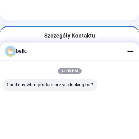
Szczegóły Kontaktu
Ms. BELLA LIU
bella
86 -15222916980
Times Street, nr 9706 Fanhua Avenue, strefa rozwoju
11:39 PM
gospodarczego, miasto Hefei, prowincja Anhui
Good day, what product are you looking for?
Rozmawiaj teraz.
Uzyskaj Najlepszą Cenę Za