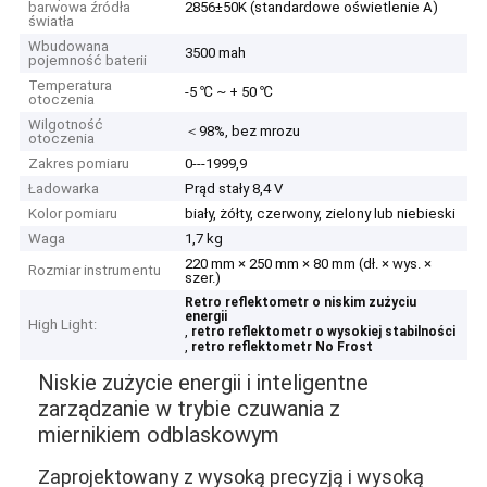
barwowa źródła
2856±50K (standardowe oświetlenie A)
światła
Wbudowana
3500 mah
pojemność baterii
Temperatura
-5 ℃ ~ + 50 ℃
otoczenia
Wilgotność
＜98%, bez mrozu
otoczenia
Zakres pomiaru
0---1999,9
Ładowarka
Prąd stały 8,4 V
Kolor pomiaru
biały, żółty, czerwony, zielony lub niebieski
Waga
1,7 kg
220 mm × 250 mm × 80 mm (dł. × wys. ×
Rozmiar instrumentu
szer.)
Retro reflektometr o niskim zużyciu
energii
High Light:
,
retro reflektometr o wysokiej stabilności
,
retro reflektometr No Frost
Niskie zużycie energii i inteligentne
zarządzanie w trybie czuwania z
miernikiem odblaskowym
Zaprojektowany z wysoką precyzją i wysoką