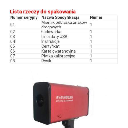
Lista rzeczy do spakowania
Numer seryjny
Nazwa Specyfikacja
Numer
Miernik odblasku znaków
01
1
drogowych
02
Ładowarka
1
03
Linia daty USB
1
04
Instrukcje
1
05
Certyfikat
1
06
Karta gwarancyjna
1
07
Płytka kalibracyjna
1
08
Rysik
1
Do domu
Produkty
Pokaz VR