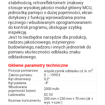
stabilnością, retroreflektometr znakowy
stosuje wysokiej jakości moduł główny MCU,
jednostkę pamięci o dużej pojemności, ekran
dotykowy z funkcją wprowadzania pisma
ręcznego i wbudowanym oprogramowaniem
do kontroli programu, obsługuje szybką
inspekcję.
Jest to niezbędne narzędzie dla produkcji,
nadzoru jakościowego, inżynieryjno-
budowlanego, nadzoru i innych jednostek do
pomiaru skuteczności odblasku znaku
odblaskowego.
Główne parametry techniczne
2
Pozycje pomiarowe
współczynnik odblasku cd .lx .m
Zakres pomiaru
0 ---1999,9
Kąt obserwacji
0,2°
Kąt padania
-4°
Wbudowana
2000 mAh
pojemność baterii
Ładowarka
DC 5V
200 mm × 230 mm × 70 mm (dł. ×
Rozmiar instrumentu
wys. × szer.)