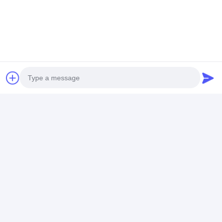
Niskie zużycie energii
Reflektometr retro
Wysoka stabilność
rozmowa
Polecane Produkty
Photo
Video Call
Audio Call
8 GB
Żółto-szary
0.2° kąt obser