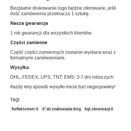
Miernik odblaskowy
Bezpłatne drukowanie logo będzie oferowane, jeśli
ilość zamówienia przekracza 1 sztukę.
Miernik grubości znakowania dróg
Nasza gwarancja
Przenośny retroreflektometr
1 rok gwarancji dla wszystkich klientów.
Części zamienne
Ręczny retroreflektometr
Część części zamiennych zostanie wysłana wraz z
Oznaczenia odblaskowe
formalnymi zamówieniami.
Wysyłka
Odblaskowe naklejki rowerowe
DHL, FEDEX, UPS, TNT, EMS: 3-7 dni roboczych
Naklejki odblaskowe
Każdy inny sposób wysyłki może być negocjowany!
Odblaskowe naklejki samochodowe
tagi:
Reflektometr 0
2° do znakowania dróg
kąt obserwacji 0