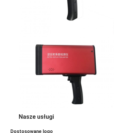
O nas
Wycieczka po fabryce
Kontrola jakości
Skontaktuj się z nami
Aktualności
Sprawy
Miernik retroreflektora
Retroreflektometr do znakowania nawierzchni
Nasze usługi
Znak retroreflektometr
Dostosowane logo