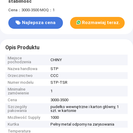
stabilność
Cena：3000-3500
MOQ：1
Najlepsza cena
Rozmawiaj teraz.
Opis Produktu
Miejsce
CHINY
pochodzenia
Nazwa handlowa
STP
Orzecznictwo
CCC
Numer modelu
STP-TSR
Minimalne
1
zamówienie
Cena
3000-3500
Szczegóły
pudełko wewnętrzne i karton główny, 1
pakowania
szt. w kartonie
Możliwość Supply
1000
Kurtka
Pełny metal odporny na zarysowania
Temperatura